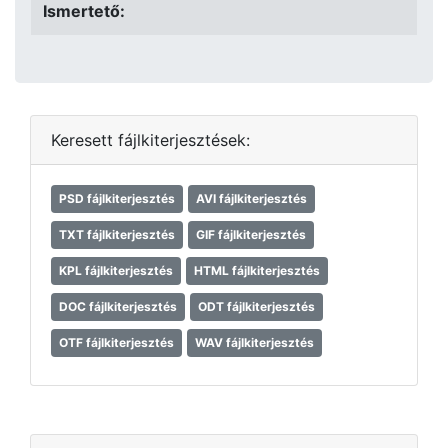
Ismertető:
Keresett fájlkiterjesztések:
PSD fájlkiterjesztés
AVI fájlkiterjesztés
TXT fájlkiterjesztés
GIF fájlkiterjesztés
KPL fájlkiterjesztés
HTML fájlkiterjesztés
DOC fájlkiterjesztés
ODT fájlkiterjesztés
OTF fájlkiterjesztés
WAV fájlkiterjesztés