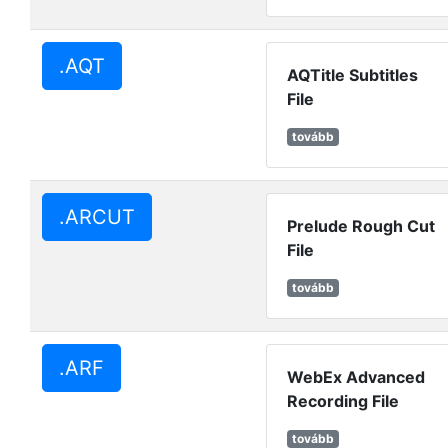
.AQT
AQTitle Subtitles
File
tovább
.ARCUT
Prelude Rough Cut
File
tovább
.ARF
WebEx Advanced
Recording File
tovább