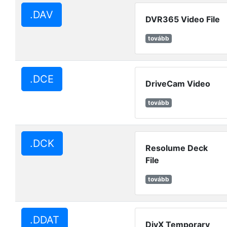
.DAV
DVR365 Video File
tovább
.DCE
DriveCam Video
tovább
.DCK
Resolume Deck
File
tovább
.DDAT
DivX Temporary