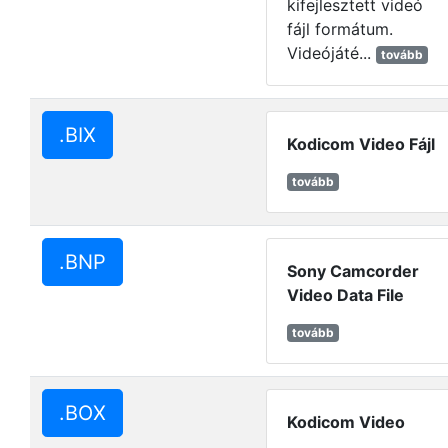
kifejlesztett videó
fájl formátum.
Videójáté...
tovább
.BIX
Kodicom Video Fájl
tovább
.BNP
Sony Camcorder
Video Data File
tovább
.BOX
Kodicom Video