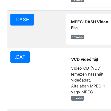
.DASH
MPEG-DASH Video
File
tovább
.DAT
VCD videó fájl
Videó CD (VCD)
lemezen használt
videóadat.
Általában MPEG-1
vagy MPEG-...
tovább