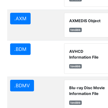
.AXM
AXMEDIS Object
tovább
.BDM
AVHCD
Information File
tovább
.BDMV
Blu-ray Disc Movie
Information File
tovább