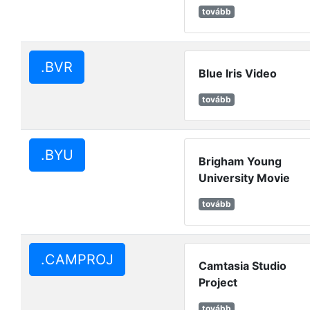
tovább
.BVR
Blue Iris Video
tovább
.BYU
Brigham Young
University Movie
tovább
.CAMPROJ
Camtasia Studio
Project
tovább