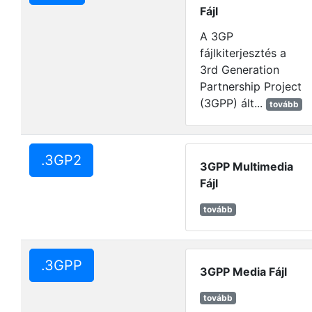
Fájl
A 3GP
fájlkiterjesztés a
3rd Generation
Partnership Project
(3GPP) ált...
tovább
.3GP2
3GPP Multimedia
Fájl
tovább
.3GPP
3GPP Media Fájl
tovább