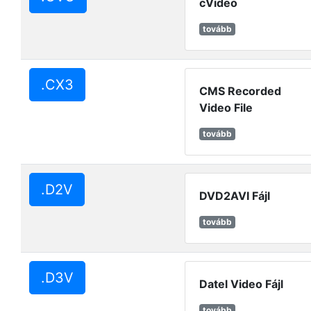
cVideo
tovább
.CX3
CMS Recorded
Video File
tovább
.D2V
DVD2AVI Fájl
tovább
.D3V
Datel Video Fájl
tovább