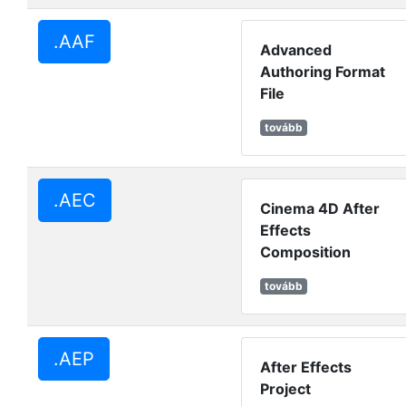
.AAF
Advanced
Authoring Format
File
tovább
.AEC
Cinema 4D After
Effects
Composition
tovább
.AEP
After Effects
Project