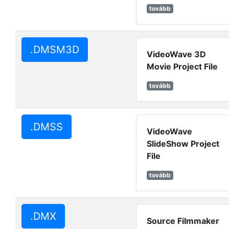
tovább
.DMSM3D
VideoWave 3D
Movie Project File
tovább
.DMSS
VideoWave
SlideShow Project
File
tovább
.DMX
Source Filmmaker