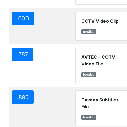
.60D
CCTV Video Clip
tovább
.787
AVTECH CCTV
Video File
tovább
.890
Cavena Subtitles
File
tovább