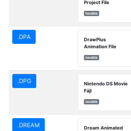
Project File
tovább
.DPA
DrawPlus
Animation File
tovább
.DPG
Nintendo DS Movie
Fájl
tovább
.DREAM
Dream Animated