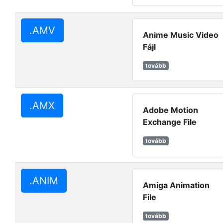
.AMV
Anime Music Video
Fájl
tovább
.AMX
Adobe Motion
Exchange File
tovább
.ANIM
Amiga Animation
File
tovább