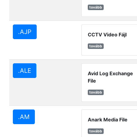
tovább
.AJP
CCTV Video Fájl
tovább
.ALE
Avid Log Exchange
File
tovább
.AM
Anark Media File
tovább