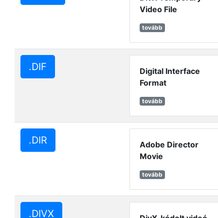
Video File
tovább
.DIF
Digital Interface
Format
tovább
.DIR
Adobe Director
Movie
tovább
.DIVX