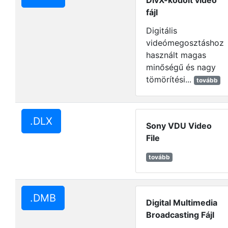
DivX-kódolt videó
fájl
Digitális
videómegosztáshoz
használt magas
minőségű és nagy
tömörítési...
tovább
.DLX
Sony VDU Video
File
tovább
.DMB
Digital Multimedia
Broadcasting Fájl