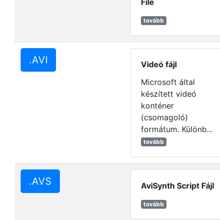
File
tovább
.AVI
Videó fájl
Microsoft által
készített videó
konténer
(csomagoló)
formátum. Különb...
tovább
.AVS
AviSynth Script Fájl
tovább