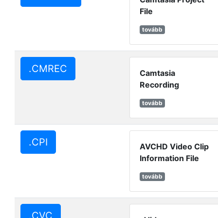
File
tovább
.CMREC
Camtasia
Recording
tovább
.CPI
AVCHD Video Clip
Information File
tovább
.CVC