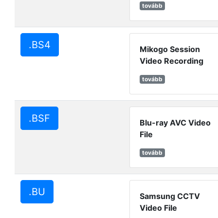
tovább
.BS4
Mikogo Session
Video Recording
tovább
.BSF
Blu-ray AVC Video
File
tovább
.BU
Samsung CCTV
Video File