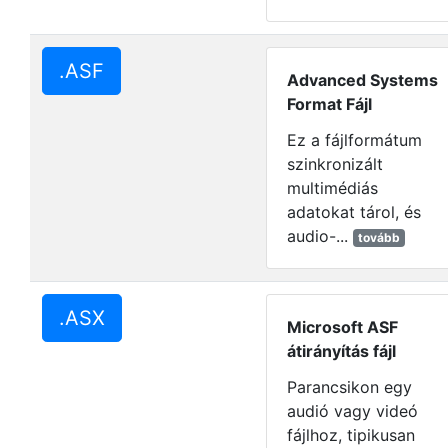
.ASF
Advanced Systems
Format Fájl
Ez a fájlformátum
szinkronizált
multimédiás
adatokat tárol, és
audio-...
tovább
.ASX
Microsoft ASF
átirányítás fájl
Parancsikon egy
audió vagy videó
fájlhoz, tipikusan