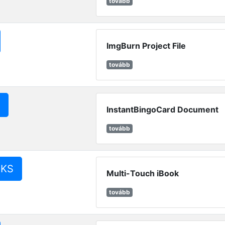
tovább
ImgBurn Project File
tovább
InstantBingoCard Document
tovább
OKS
Multi-Touch iBook
tovább