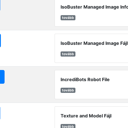
IsoBuster Managed Image Info
tovább
IsoBuster Managed Image Fájl
tovább
IncrediBots Robot File
tovább
Texture and Model Fájl
tovább