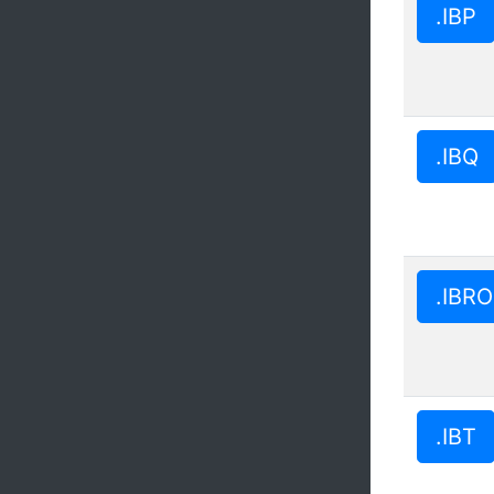
.IBP
.IBQ
.IBRO
.IBT