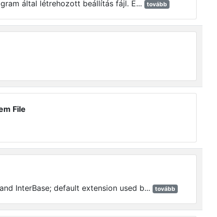
am által létrehozott beállítás fájl. E...
tovább
em File
and InterBase; default extension used b...
tovább