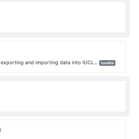
r exporting and importing data into IUCL...
tovább
l