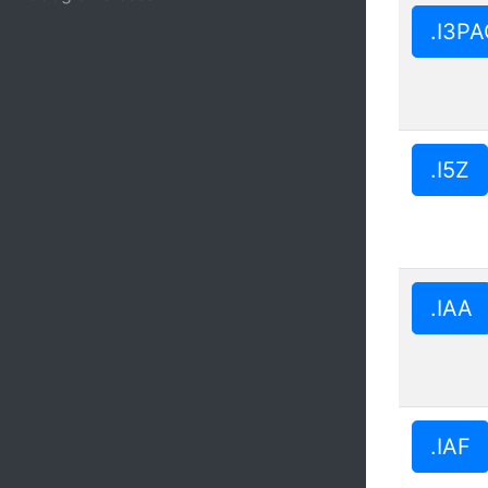
.I3P
.I5Z
.IAA
.IAF