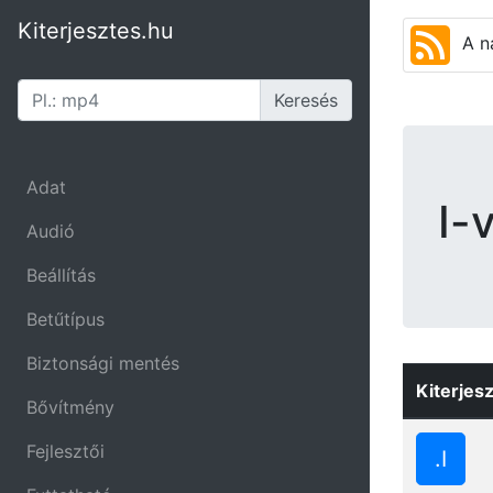
Kiterjesztes.hu
A n
Keresés
Adat
I-
Audió
Beállítás
Betűtípus
Biztonsági mentés
Kiterjes
Bővítmény
Fejlesztői
.I