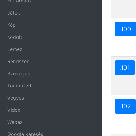
Futtatható
Játék
Kép
.I00
Kódolt
Lemez
Rendszer
.I01
Szöveges
Tömörített
Vegyes
.I02
Videó
Webes
Google keresés