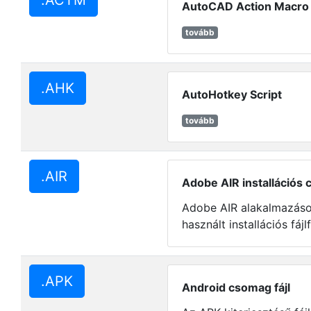
.ACTM
AutoCAD Action Macro 
tovább
.AHK
AutoHotkey Script
tovább
.AIR
Adobe AIR installációs
Adobe AIR alakalmazáso
használt installációs fájl
.APK
Android csomag fájl