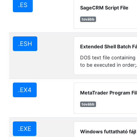
.ES
SageCRM Script File
tovább
.ESH
Extended Shell Batch Fá
DOS text file containin
to be executed in order;.
.EX4
MetaTrader Program Fi
tovább
.EXE
Windows futtatható fájl