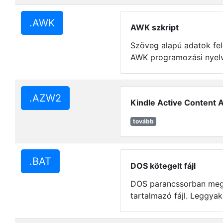
.AWK
AWK szkript
Szöveg alapú adatok fe
AWK programozási nyelv
.AZW2
Kindle Active Content A
tovább
.BAT
DOS kötegelt fájl
DOS parancssorban meg
tartalmazó fájl. Leggyak