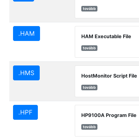
tovább
.HAM
HAM Executable File
tovább
.HMS
HostMonitor Script File
tovább
.HPF
HP9100A Program File
tovább