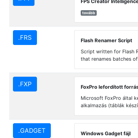
FPS Creator Intelligence
tovább
.FRS
Flash Renamer Script
Script written for Flash
that renames batches of 
.FXP
FoxPro lefordított forrá
Microsoft FoxPro által k
alkalmazás (táblák készí
.GADGET
Windows Gadget fájl