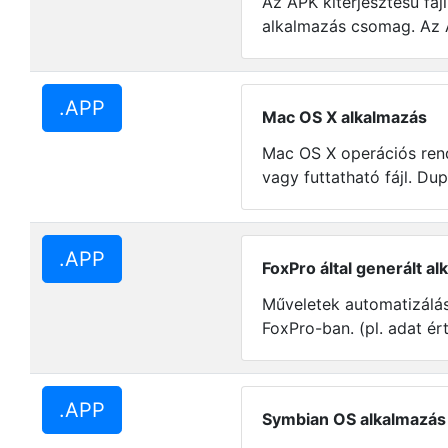
Az APK kiterjesztésű fáj
alkalmazás csomag. Az A
.APP
Mac OS X alkalmazás
Mac OS X operációs rend
vagy futtatható fájl. Dupl
.APP
FoxPro által generált a
Műveletek automatizálá
FoxPro-ban. (pl. adat ért
.APP
Symbian OS alkalmazás