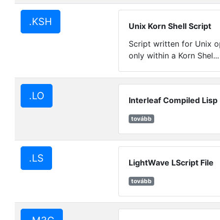
.KSH
Unix Korn Shell Script
Script written for Unix 
only within a Korn Shel..
.LO
Interleaf Compiled Lisp 
tovább
.LS
LightWave LScript File
tovább