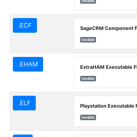
tovább
.ECF
SageCRM Component F
tovább
.EHAM
ExtraHAM Executable Fi
tovább
.ELF
Playstation Executable F
tovább