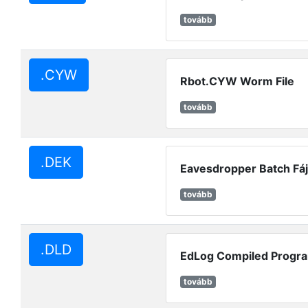
tovább
.CYW
Rbot.CYW Worm File
tovább
.DEK
Eavesdropper Batch Fáj
tovább
.DLD
EdLog Compiled Progr
tovább