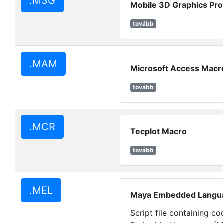
.M3G
Mobile 3D Graphics Pr
tovább
.MAM
Microsoft Access Macr
tovább
.MCR
Tecplot Macro
tovább
.MEL
Maya Embedded Langua
Script file containing c