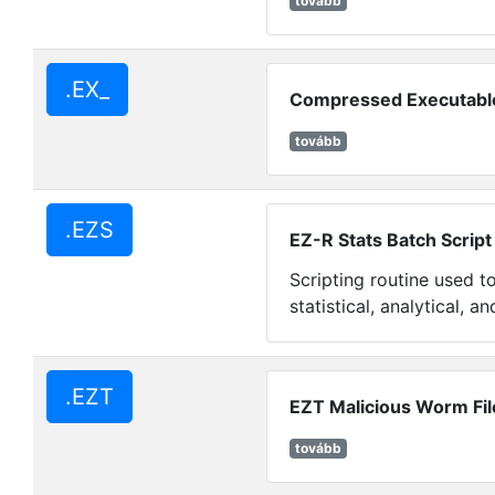
tovább
.EX_
Compressed Executable
tovább
.EZS
EZ-R Stats Batch Script
Scripting routine used t
statistical, analytical, an
.EZT
EZT Malicious Worm Fil
tovább