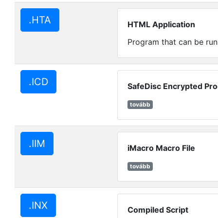
.HTA
HTML Application
Program that can be ru
.ICD
SafeDisc Encrypted Pr
tovább
.IIM
iMacro Macro File
tovább
.INX
Compiled Script