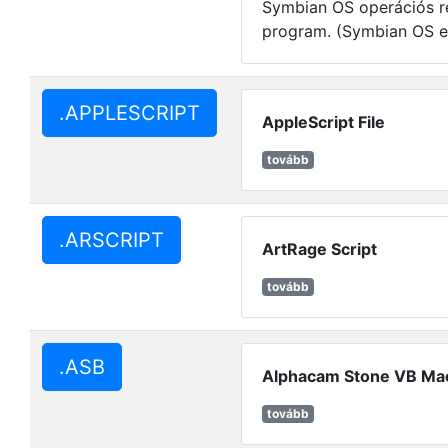
Symbian OS operációs r
program. (Symbian OS e
.APPLESCRIPT
AppleScript File
tovább
.ARSCRIPT
ArtRage Script
tovább
.ASB
Alphacam Stone VB Mac
tovább