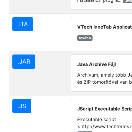
installation progra...
tov
.ITA
VTech InnoTab Applicati
tovább
.JAR
Java Archive Fájl
Archívum, amely több Ja
és ZIP tömörítővel van b
.JS
JScript Executable Scri
Executable script
<http://www.techterms.co