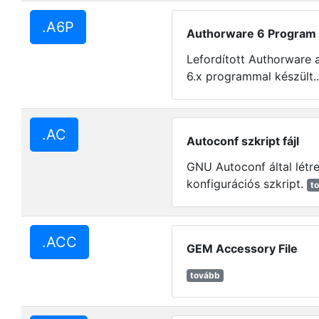
.A6P
Authorware 6 Program f
Lefordított Authorware 
6.x programmal készült.
.AC
Autoconf szkript fájl
GNU Autoconf által létr
konfigurációs szkript.
t
.ACC
GEM Accessory File
tovább