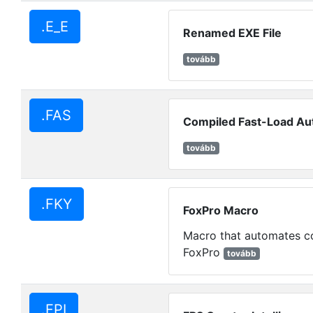
.E_E
Renamed EXE File
tovább
.FAS
Compiled Fast-Load Aut
tovább
.FKY
FoxPro Macro
Macro that automates c
FoxPro
tovább
.FPI