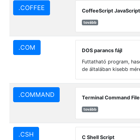
.COFFEE
CoffeeScript JavaScript 
tovább
.COM
DOS parancs fájl
Futtatható program, has
de általában kisebb mére
.COMMAND
Terminal Command File
tovább
.CSH
C Shell Script