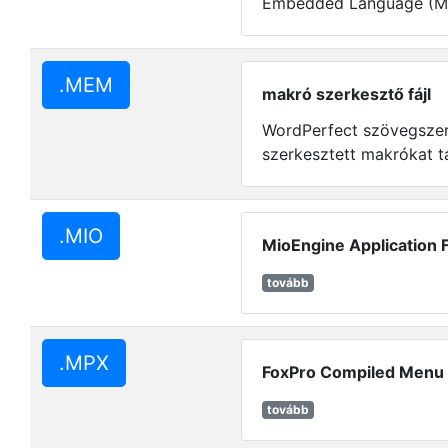
Embedded Language (M
.MEM
makró szerkesztő fájl
WordPerfect szövegsze
szerkesztett makrókat t
.MIO
MioEngine Application F
tovább
.MPX
FoxPro Compiled Menu
tovább