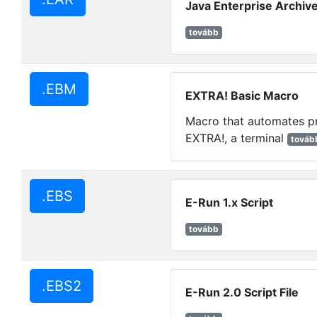
Java Enterprise Archive
tovább
.EBM
EXTRA! Basic Macro
Macro that automates p
EXTRA!, a terminal
továb
.EBS
E-Run 1.x Script
tovább
.EBS2
E-Run 2.0 Script File