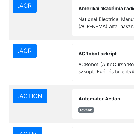
.ACR
Amerikai akadémia radi
National Electrical Manu
(ACR-NEMA) által haszná
.ACR
ACRobot szkript
ACRobot (AutoCursorRobo
szkript. Egér és billentyű
.ACTION
Automator Action
tovább