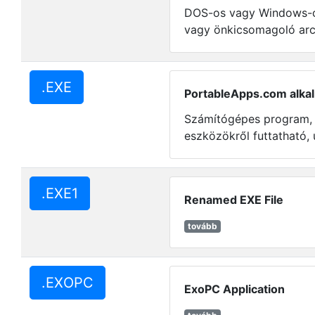
DOS-os vagy Windows-o
vagy önkicsomagoló arc
.EXE
PortableApps.com alka
Számítógépes program,
eszközökről futtatható, 
.EXE1
Renamed EXE File
tovább
.EXOPC
ExoPC Application