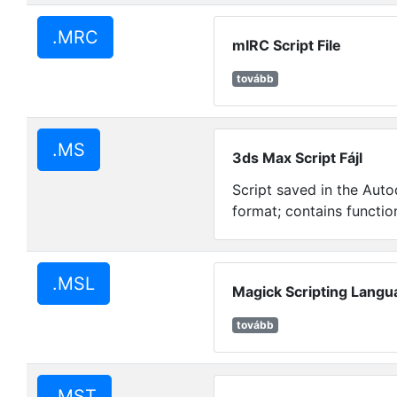
.MRC
mIRC Script File
tovább
.MS
3ds Max Script Fájl
Script saved in the Aut
format; contains functio
.MSL
Magick Scripting Langua
tovább
.MST