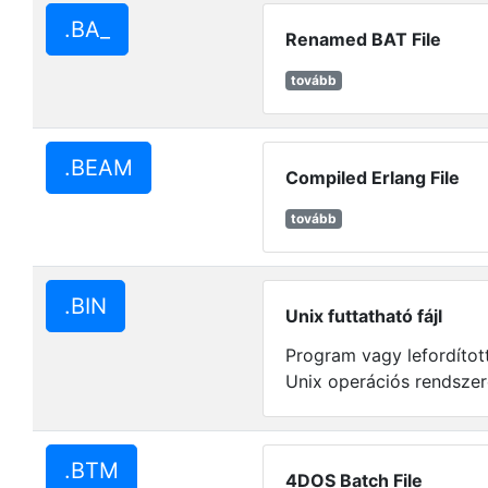
.BA_
Renamed BAT File
tovább
.BEAM
Compiled Erlang File
tovább
.BIN
Unix futtatható fájl
Program vagy lefordított 
Unix operációs rendszer
.BTM
4DOS Batch File