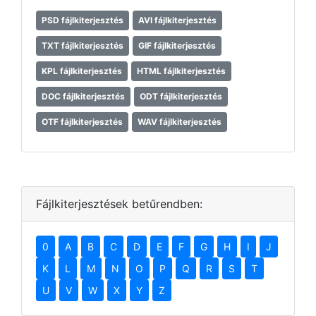
PSD fájlkiterjesztés
AVI fájlkiterjesztés
TXT fájlkiterjesztés
GIF fájlkiterjesztés
KPL fájlkiterjesztés
HTML fájlkiterjesztés
DOC fájlkiterjesztés
ODT fájlkiterjesztés
OTF fájlkiterjesztés
WAV fájlkiterjesztés
Fájlkiterjesztések betűrendben:
0
A
B
C
D
E
F
G
H
I
J
K
L
M
N
O
P
Q
R
S
T
U
V
W
X
Y
Z