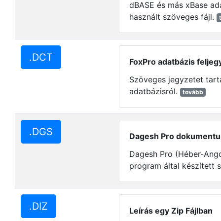
dBASE és más xBase ada
használt szöveges fájl.
.DCT
FoxPro adatbázis feljeg
Szöveges jegyzetet tar
adatbázisról.
tovább
.DGS
Dagesh Pro dokument
Dagesh Pro (Héber-Ango
program által készített s
.DIZ
Leírás egy Zip Fájlban