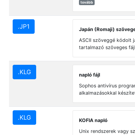
tovább
.JP1
Japán (Romaji) szöveges
ASCII szöveggé kódolt j
tartalmazó szöveges fáj
.KLG
napló fájl
Sophos antivírus progr
alkalmazásokkal készíte
.KLG
KOFIA napló
Unix rendszerek vagy sz