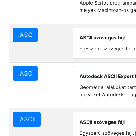
Apple Script programban
melyek Macintosh-os gé
.ASC
ASCII szöveges fájl
Egyszerű szöveges for
.ASC
Autodesk ASCII Export f
Geometriai alakokat tar
melyeket Autodesk prog
.ASCII
ASCII szöveges fájl
Egyszerű szöveges fájl.