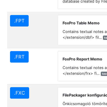
database created by Fil
.FPT
FoxPro Table Memo
Contains textual notes a
</extension/dbf> fil...
t
.FRT
FoxPro Report Memo
Contains textual notes a
</extension/frx> fi...
tov
.FXC
FilePackager konfigurác
Önkicsomagoló tömörítet