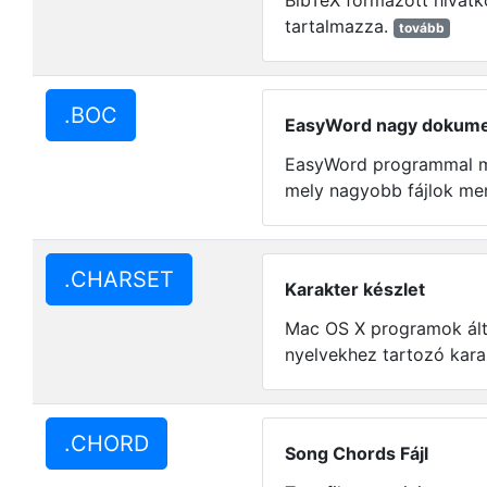
BibTeX formázott hivatko
tartalmazza.
tovább
.BOC
EasyWord nagy dokume
EasyWord programmal m
mely nagyobb fájlok men
.CHARSET
Karakter készlet
Mac OS X programok ált
nyelvekhez tartozó karak
.CHORD
Song Chords Fájl