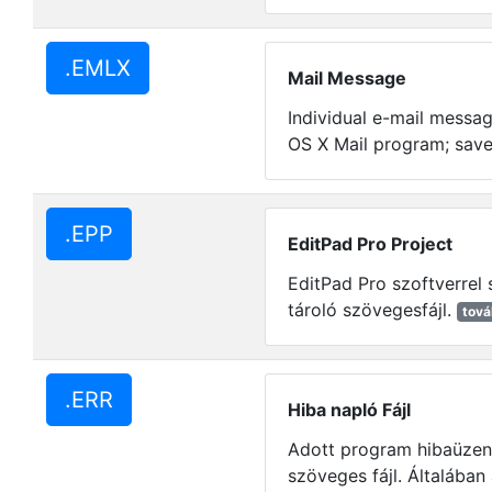
.EMLX
Mail Message
Individual e-mail messa
OS X Mail program; save
.EPP
EditPad Pro Project
EditPad Pro szoftverrel s
tároló szövegesfájl.
tov
.ERR
Hiba napló Fájl
Adott program hibaüzen
szöveges fájl. Általában