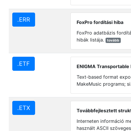
.ERR
FoxPro fordítási hiba
FoxPro adatbázis fordít
hibák listája.
tovább
.ETF
ENIGMA Transportable F
Text-based format expor
MakeMusic programs; si.
.ETX
Továbbfejlesztett struk
Interneten információ m
használt ASCII szöveges 