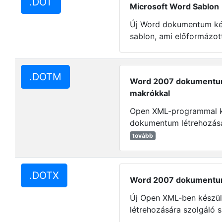
.DOT
Microsoft Word Sablon
Új Word dokumentum kés
sablon, ami előformázott
.DOTM
Word 2007 dokumentum
makrókkal
Open XML-programmal k
dokumentum létrehozásár
tovább
.DOTX
Word 2007 dokumentu
Új Open XML-ben készü
létrehozására szolgáló s