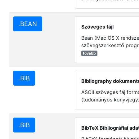
.BEAN
Szöveges fájl
Bean (Mac OS X rendsze
szövegszerkesztő program
tovább
.BIB
Bibliography dokumen
ASCII szöveges fájlform
(tudományos könyvjegyz
.BIB
BibTeX Bibliográfiai ada