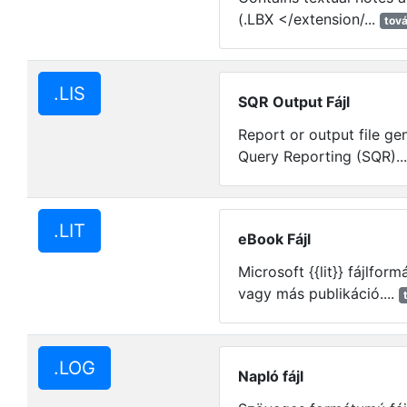
(.LBX </extension/...
tov
.LIS
SQR Output Fájl
Report or output file ge
Query Reporting (SQR)..
.LIT
eBook Fájl
Microsoft {{lit}} fájlfo
vagy más publikáció....
.LOG
Napló fájl