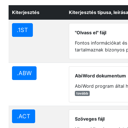
Kiterjesztés
Kiterjesztés típusa, leírás
.1ST
"Olvass el" fájl
Fontos információkat és 
tartalmaznak bizonyos 
.ABW
AbiWord dokumentum
AbiWord program által h
tovább
.ACT
Szöveges fájl