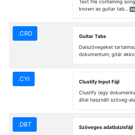
Text file containing song
known as guitar tab...
t
.CRD
Guitar Tabs
Dalszövegeket tartalma
dokumentum; gitár akkor
.CYI
Clustify Input Fájl
Clustify (egy dokument
által használt szöveg-al
.DBT
Szöveges adatbázisfájl