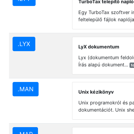
TurboTax telepítő napló 
Egy TurboTax szoftver in
feltelepülő fájlok naplója
.LYX
LyX dokumentum
Lyx (dokumentum feldolgo
Írás alapú dokument...
t
.MAN
Unix kézikönyv
Unix programokról és pa
dokumentációt. Unix shel