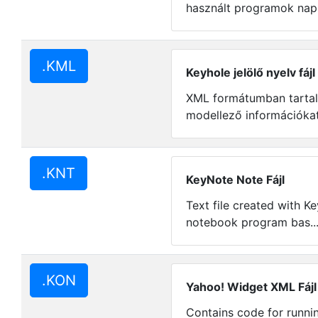
használt programok napl
.KML
Keyhole jelölő nyelv fájl
XML formátumban tartal
modellező információkat
.KNT
KeyNote Note Fájl
Text file created with K
notebook program bas..
.KON
Yahoo! Widget XML Fájl
Contains code for runni