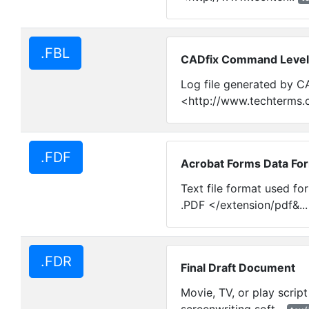
.FBL
CADfix Command Level 
Log file generated by C
<http://www.techterms.c
.FDF
Acrobat Forms Data Fo
Text file format used fo
.PDF </extension/pdf&..
.FDR
Final Draft Document
Movie, TV, or play script