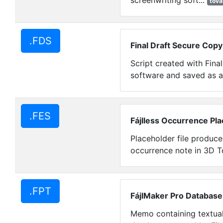
screenwriting soft...
tov
.FDS
Final Draft Secure Copy
Script created with Fina
software and saved as a
.FES
Fájlless Occurrence Pl
Placeholder file produce
occurrence note in 3D T
.FPT
FájlMaker Pro Database
Memo containing textual