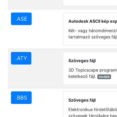
.ASE
Autodesk ASCII kép expo
Két- vagy háromdimenzi
tartalmazó szöveges fájl
.ATY
Szöveges fájl
3D Topicscape programb
keletkező fájl.
tovább
.BBS
Szöveges fájl
Elektronikus hirdetőtáb
szövegek tárolására has