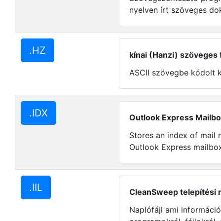
nyelven írt szöveges do
.HZ
kínai (Hanzi) szöveges f
ASCII szövegbe kódolt k
.IDX
Outlook Express Mailbox
Stores an index of mail
Outlook Express mailbox
.IIL
CleanSweep telepítési n
Naplófájl ami informáci