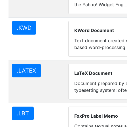
the Yahoo! Widget Eng..
.KWD
KWord Document
Text document created 
based word-processing 
.LATEX
LaTeX Document
Document prepared by La
typesetting system; ofte
.LBT
FoxPro Label Memo
Contains textual notes a