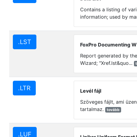
Contains a listing of var
information; used by ma
.LST
FoxPro Documenting Wi
Report generated by th
Wizard; "Xref.lst&quo...
.LTR
Levél fájl
Szöveges fájlt, ami üzen
tartalmaz.
tovább
.LUF