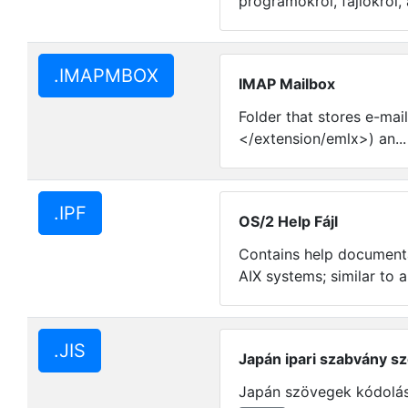
programokról, fájlokról, 
.IMAPMBOX
IMAP Mailbox
Folder that stores e-mai
</extension/emlx>) an..
.IPF
OS/2 Help Fájl
Contains help documenta
AIX systems; similar to a
.JIS
Japán ipari szabvány s
Japán szövegek kódolás