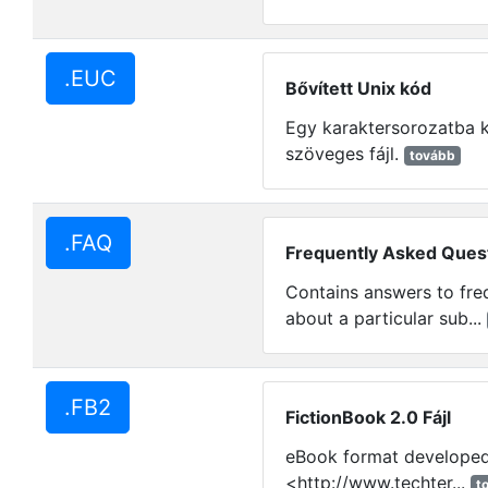
.EUC
Bővített Unix kód
Egy karaktersorozatba k
szöveges fájl.
tovább
.FAQ
Frequently Asked Ques
Contains answers to fre
about a particular sub...
.FB2
FictionBook 2.0 Fájl
eBook format developed 
<http://www.techter...
t