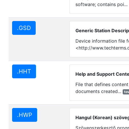
software; contains poi...
.GSD
Generic Station Descript
Device information file 
<http://www.techterms.
.HHT
Help and Support Cente
File that defines content
documents created...
to
.HWP
Hangul (Korean) szöve
Szövegszerkesztő progr