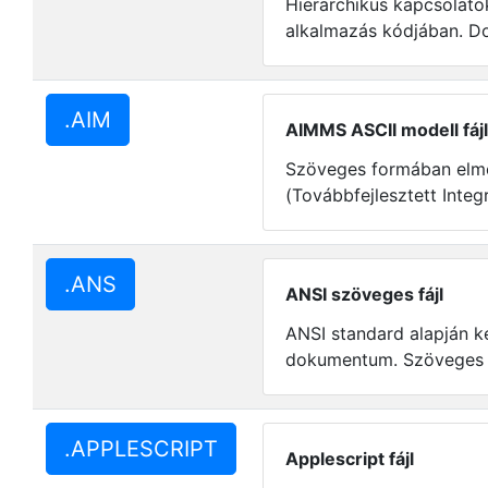
Hierarchikus kapcsolato
alkalmazás kódjában. Do
.AIM
AIMMS ASCII modell fájl
Szöveges formában elm
(Továbbfejlesztett Integ
.ANS
ANSI szöveges fájl
ANSI standard alapján k
dokumentum. Szöveges 
.APPLESCRIPT
Applescript fájl