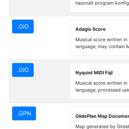
használt program konfigu
.GIO
Adagio Score
Musical score written in
language; may contain M
.GIO
Nyquist MIDI Fájl
Musical score written in
language; processed usi
.GPN
GlidePlan Map Docume
Map generated by GlideP