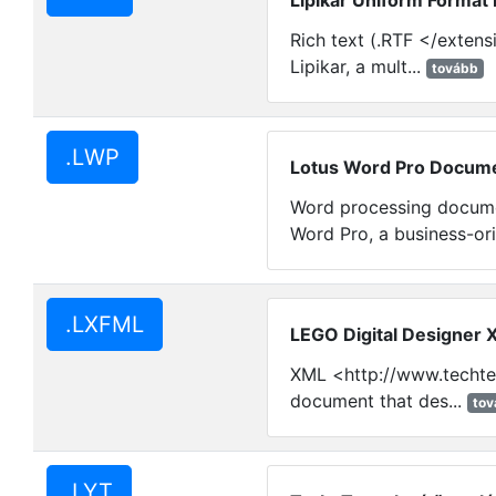
Lipikar Uniform Format F
Rich text (.RTF </extens
Lipikar, a mult...
tovább
.LWP
Lotus Word Pro Docum
Word processing docume
Word Pro, a business-ori
.LXFML
LEGO Digital Designer X
XML <http://www.techte
document that des...
tov
.LYT