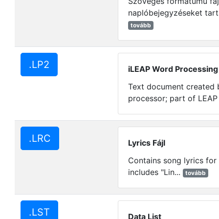
Szöveges formátumú fáj
naplóbejegyzéseket tart
tovább
.LP2
iLEAP Word Processin
Text document created 
processor; part of LEAP 
.LRC
Lyrics Fájl
Contains song lyrics for 
includes "Lin...
tovább
.LST
Data List